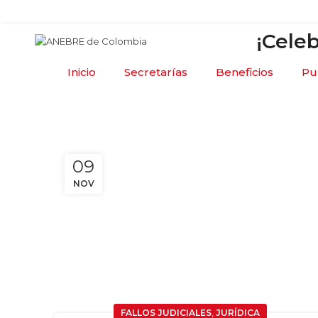
Asociación Nacional de Empleados del
Banco de
¡Cele
Inicio
Secretarías
Beneficios
Pu
09
NOV
,
FALLOS JUDICIALES
JURÍDICA