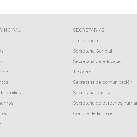
RINCIPAL
SECRETARÍAS
Presidencia
as
Secretaría General
os
Secretaría de educación
ones
Tesorero
tos
Secretaría de comunicación
de auxilios
Secretaría jurídica
 somos
Secretaría de derechos huma
nos
Comité de la mujer
es