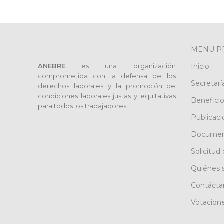
MENU P
ANEBRE
es una organización
Inicio
comprometida con la defensa de los
Secretarí
derechos laborales y la promoción de
condiciones laborales justas y equitativas
Benefici
para todos los trabajadores.
Publicaci
Documen
Solicitud 
Quiénes
Contácta
Votacion