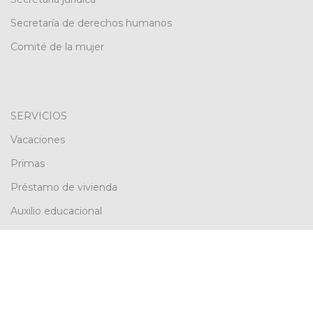
Secretaría de derechos humanos
Comité de la mujer
SERVICIOS
Vacaciones
Primas
Préstamo de vivienda
Auxilio educacional
Servicio médico
Auxilios ANEBRE
Creado y desarrollado por
Mi Negocio en Linea
Agencia de Marketing Digital