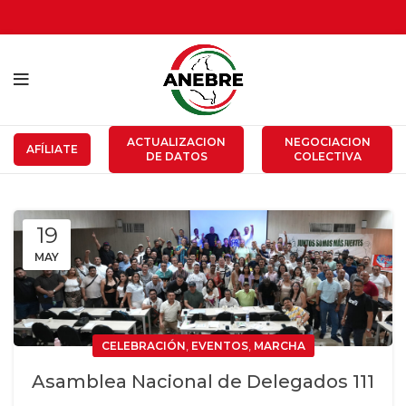
ACTUALIZACION
NEGOCIACION
AFÍLIATE
DE DATOS
COLECTIVA
19
MAY
,
,
CELEBRACIÓN
EVENTOS
MARCHA
Asamblea Nacional de Delegados 111