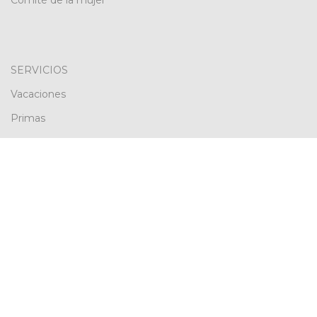
SERVICIOS
Vacaciones
Primas
Préstamo de vivienda
Auxilio educacional
Servicio médico
Auxilios ANEBRE
Creado y desarrollado por
Mi Negocio en Linea
Agencia de Marketing Digital
y Desarrollo