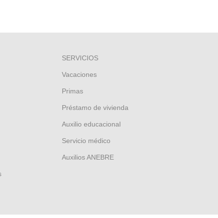
SERVICIOS
Vacaciones
Primas
Préstamo de vivienda
Auxilio educacional
Servicio médico
Auxilios ANEBRE
s