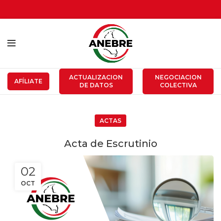
ACTUALIZACION
NEGOCIACION
AFÍLIATE
DE DATOS
COLECTIVA
ACTAS
Acta de Escrutinio
02
OCT